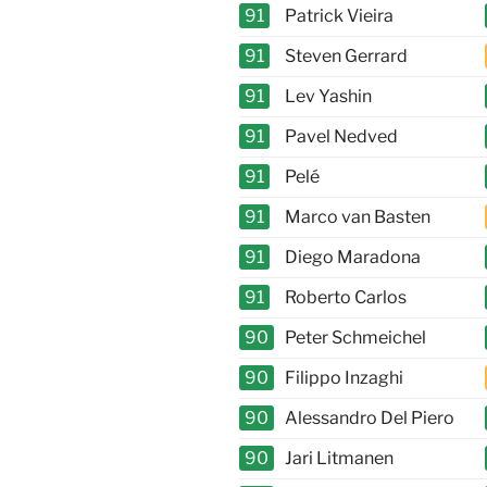
91
Patrick Vieira
91
Steven Gerrard
91
Lev Yashin
91
Pavel Nedved
91
Pelé
91
Marco van Basten
91
Diego Maradona
91
Roberto Carlos
90
Peter Schmeichel
90
Filippo Inzaghi
90
Alessandro Del Piero
90
Jari Litmanen