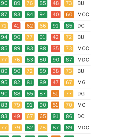
90
89
76
85
48
73
BU
87
83
84
94
40
60
MOC
71
41
62
66
91
85
DC
94
90
77
91
42
72
BU
85
89
83
88
35
73
MOC
77
76
83
80
90
87
MDC
89
90
72
89
38
73
BU
95
82
81
89
47
67
MG
90
88
85
87
51
77
DG
83
79
91
90
51
70
MC
83
49
67
65
91
86
DC
77
79
82
78
87
89
MDC