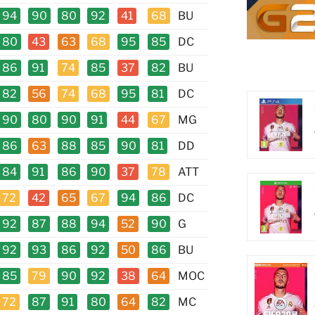
94
90
80
92
41
68
BU
80
43
63
68
95
85
DC
86
91
74
85
37
82
BU
82
56
74
68
95
81
DC
90
80
90
91
44
67
MG
86
63
88
85
90
81
DD
84
91
86
90
37
78
ATT
72
42
65
67
94
86
DC
92
87
88
94
52
90
G
92
93
86
92
50
86
BU
85
79
90
92
38
64
MOC
72
87
91
80
64
82
MC