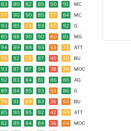
83
80
82
85
90
91
MC
77
90
90
85
77
84
MC
93
85
73
93
67
92
G
85
88
90
90
60
81
MG
94
89
88
93
53
73
ATT
79
92
75
87
40
70
BU
93
87
87
94
38
76
MOC
92
83
84
81
86
86
AG
89
84
85
93
53
86
G
79
91
69
83
36
65
BU
85
90
85
92
42
69
ATT
82
89
84
84
36
64
MOC