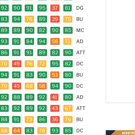
92
90
91
95
37
81
DG
83
94
76
89
39
75
BU
89
89
90
82
90
85
MC
93
91
84
94
58
71
AD
86
91
91
89
82
90
ATT
70
49
76
72
95
82
DC
94
91
83
90
53
80
BU
70
45
68
58
94
90
DC
92
88
89
92
41
80
AD
83
92
89
92
43
67
ATT
88
91
73
86
36
76
BU
68
64
83
78
93
85
DC