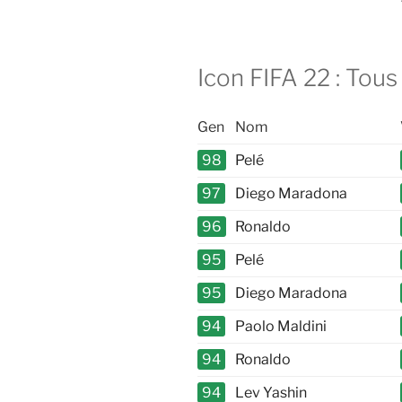
Icon FIFA 22 : Tous
Gen
Nom
98
Pelé
97
Diego Maradona
96
Ronaldo
95
Pelé
95
Diego Maradona
94
Paolo Maldini
94
Ronaldo
94
Lev Yashin