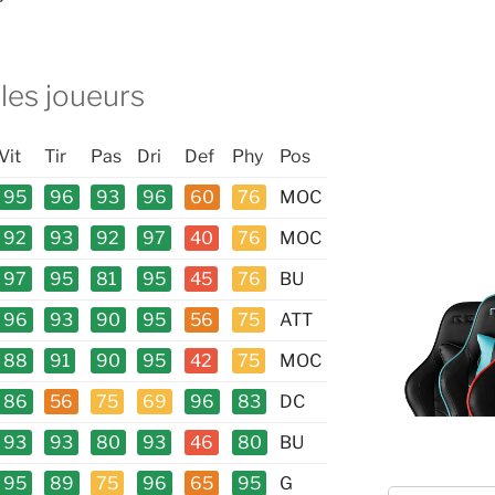
 les joueurs
Vit
Tir
Pas
Dri
Def
Phy
Pos
95
96
93
96
60
76
MOC
92
93
92
97
40
76
MOC
97
95
81
95
45
76
BU
96
93
90
95
56
75
ATT
88
91
90
95
42
75
MOC
86
56
75
69
96
83
DC
93
93
80
93
46
80
BU
95
89
75
96
65
95
G