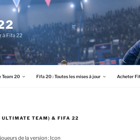
22
r à Fifa 22
e Team 20
Fifa 20 : Toutes les mises à jour
Acheter Fi
A ULTIMATE TEAM) & FIFA 22
oueurs de la version : Icon