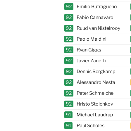
92
Emilio Butragueño
92
Fabio Cannavaro
92
Ruud van Nistelrooy
92
Paolo Maldini
92
Ryan Giggs
92
Javier Zanetti
92
Dennis Bergkamp
92
Alessandro Nesta
92
Peter Schmeichel
92
Hristo Stoichkov
91
Michael Laudrup
91
Paul Scholes