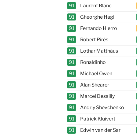
91
Laurent Blanc
91
Gheorghe Hagi
91
Fernando Hierro
91
Robert Pirès
91
Lothar Matthäus
91
Ronaldinho
91
Michael Owen
91
Alan Shearer
91
Marcel Desailly
91
Andriy Shevchenko
91
Patrick Kluivert
91
Edwin van der Sar