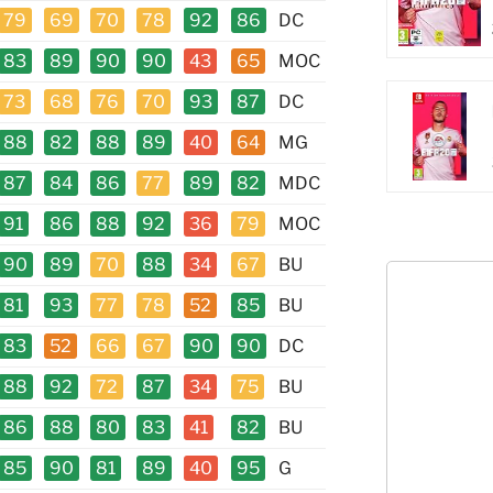
79
69
70
78
92
86
DC
83
89
90
90
43
65
MOC
73
68
76
70
93
87
DC
88
82
88
89
40
64
MG
87
84
86
77
89
82
MDC
91
86
88
92
36
79
MOC
90
89
70
88
34
67
BU
81
93
77
78
52
85
BU
83
52
66
67
90
90
DC
88
92
72
87
34
75
BU
86
88
80
83
41
82
BU
85
90
81
89
40
95
G