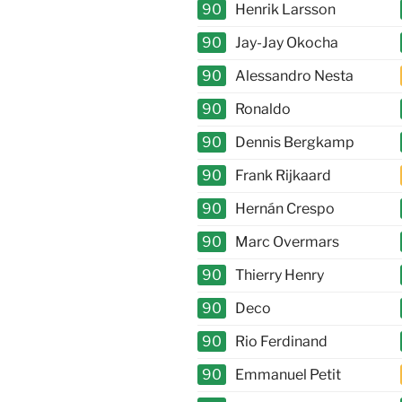
90
Henrik Larsson
90
Jay-Jay Okocha
90
Alessandro Nesta
90
Ronaldo
90
Dennis Bergkamp
90
Frank Rijkaard
90
Hernán Crespo
90
Marc Overmars
90
Thierry Henry
90
Deco
90
Rio Ferdinand
90
Emmanuel Petit