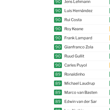
90
Jens Lehmann
90
Luis Hernández
90
Rui Costa
90
Roy Keane
90
Frank Lampard
90
Gianfranco Zola
90
Ruud Gullit
90
Carles Puyol
89
Ronaldinho
89
Michael Laudrup
89
Marco van Basten
89
Edwin van der Sar