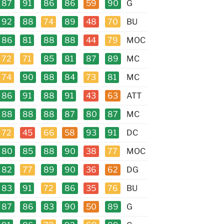
87
91
86
86
59
90
G
92
88
74
89
48
70
BU
86
81
88
88
44
79
MOC
72
71
85
81
87
89
MC
74
90
88
84
73
81
MC
86
91
88
91
43
63
ATT
88
88
88
87
80
87
MC
72
45
66
58
93
91
DC
80
85
88
90
38
77
MOC
82
77
89
90
36
62
DG
83
91
72
86
35
76
BU
87
86
83
90
50
89
G