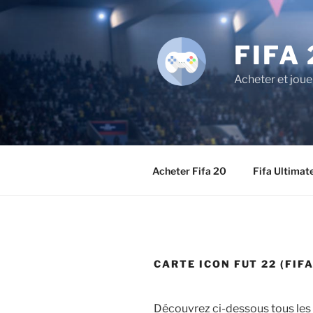
Aller
au
contenu
FIFA 
principal
Acheter et joue
Acheter Fifa 20
Fifa Ultimat
CARTE ICON FUT 22 (FIF
Découvrez ci-dessous tous les j