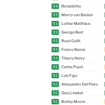
94
Ronaldinho
93
Marco van Basten
93
Lothar Matthäus
93
George Best
93
Ruud Gullit
93
Franco Baresi
93
Thierry Henry
92
Carles Puyol
92
Luís Figo
92
Alessandro Del Piero
92
Gary Lineker
92
Bobby Moore