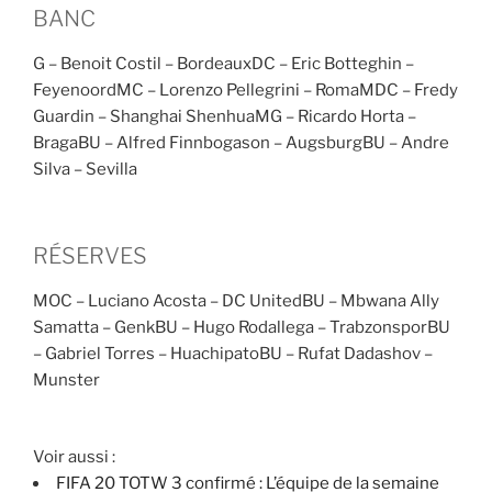
BANC
G – Benoit Costil – BordeauxDC – Eric Botteghin –
FeyenoordMC – Lorenzo Pellegrini – RomaMDC – Fredy
Guardin – Shanghai ShenhuaMG – Ricardo Horta –
BragaBU – Alfred Finnbogason – AugsburgBU – Andre
Silva – Sevilla
RÉSERVES
MOC – Luciano Acosta – DC UnitedBU – Mbwana Ally
Samatta – GenkBU – Hugo Rodallega – TrabzonsporBU
– Gabriel Torres – HuachipatoBU – Rufat Dadashov –
Munster
Voir aussi :
FIFA 20 TOTW 3 confirmé : L’équipe de la semaine