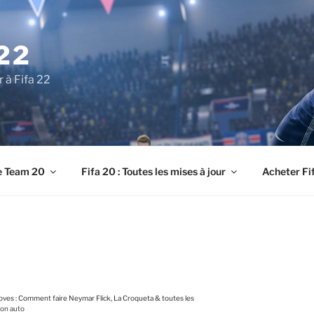
22
r à Fifa 22
e Team 20
Fifa 20 : Toutes les mises à jour
Acheter Fi
Moves : Comment faire Neymar Flick, La Croqueta & toutes les
lon auto