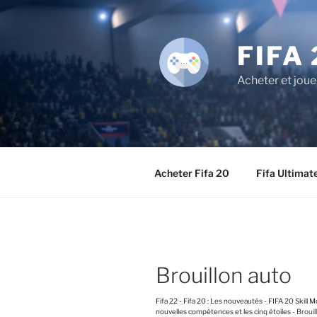
Aller
au
contenu
FIFA 
principal
Acheter et joue
Acheter Fifa 20
Fifa Ultimat
Brouillon auto
Fifa 22
-
Fifa 20 : Les nouveautés
-
FIFA 20 Skill 
nouvelles compétences et les cinq étoiles
-
Brouil