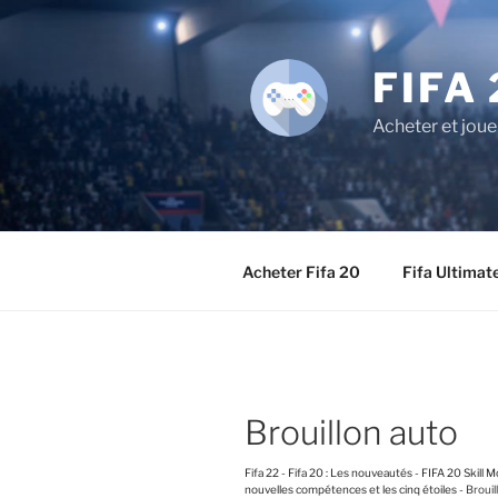
Aller
au
contenu
FIFA 
principal
Acheter et joue
Acheter Fifa 20
Fifa Ultimat
Brouillon auto
Fifa 22
-
Fifa 20 : Les nouveautés
-
FIFA 20 Skill 
nouvelles compétences et les cinq étoiles
-
Brouil