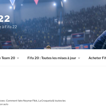
22
r à Fifa 22
e Team 20
Fifa 20 : Toutes les mises à jour
Acheter Fi
Moves : Comment faire Neymar Flick, La Croqueta & toutes les
lon auto