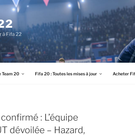
22
r à Fifa 22
e Team 20
Fifa 20 : Toutes les mises à jour
Acheter Fi
confirmé : L’équipe
T dévoilée – Hazard,