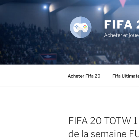
Aller
au
contenu
FIFA 
principal
Acheter et joue
Acheter Fifa 20
Fifa Ultimat
FIFA 20 TOTW 1 
de la semaine FU