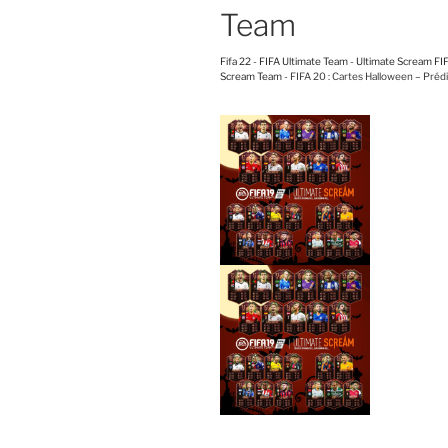
Team
Fifa 22
-
FIFA Ultimate Team
-
Ultimate Scream FI
Scream Team
-
FIFA 20 : Cartes Halloween – Préd