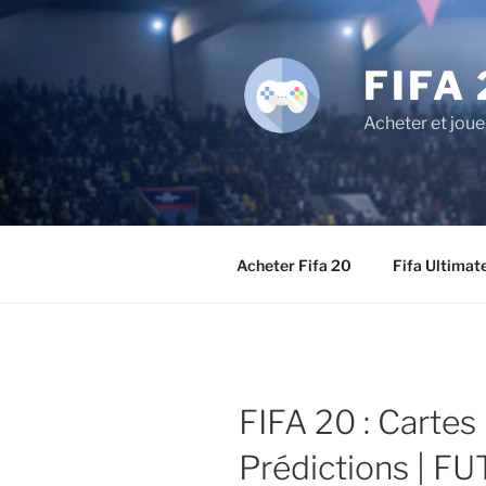
Aller
au
contenu
FIFA 
principal
Acheter et joue
Acheter Fifa 20
Fifa Ultimat
FIFA 20 : Cartes
Prédictions | F