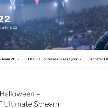
22
r à Fifa 22
e Team 20
Fifa 20 : Toutes les mises à jour
Acheter Fi
 Halloween –
UT Ultimate Scream