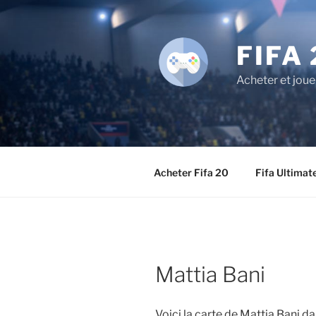
Aller
au
contenu
FIFA 
principal
Acheter et joue
Acheter Fifa 20
Fifa Ultimat
Mattia Bani
Voici la carte de Mattia Bani 