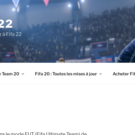
22
r à Fifa 22
e Team 20
Fifa 20 : Toutes les mises à jour
Acheter Fi
dans le mode FUT (Fifa Ultimate Team) de