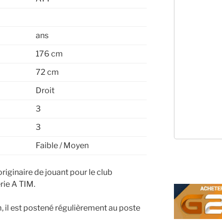
ans
176 cm
72 cm
Droit
3
3
Faible / Moyen
riginaire de jouant pour le club
ie A TIM.
 il est postené régulièrement au poste