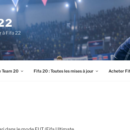
22
r à Fifa 22
e Team 20
Fifa 20 : Toutes les mises à jour
Acheter Fi
ari dans le mode FUT (Fifa Ultimate