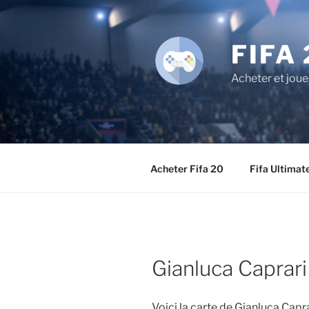
Aller
au
contenu
FIFA 
principal
Acheter et joue
Acheter Fifa 20
Fifa Ultimat
Gianluca Caprari
Voici la carte de Gianluca Capr