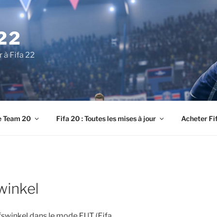
22
r à Fifa 22
e Team 20
Fifa 20 : Toutes les mises à jour
Acheter Fi
winkel
lfswinkel dans le mode FUT (Fifa