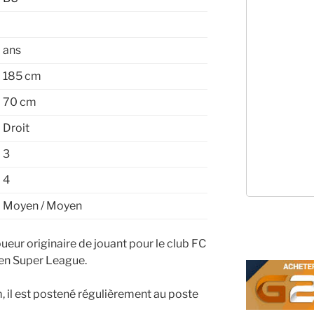
ans
185 cm
70 cm
Droit
3
4
Moyen / Moyen
ueur originaire de jouant pour le club FC
en Super League.
 il est postené régulièrement au poste