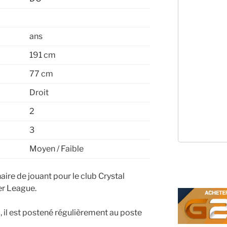
ans
191 cm
77 cm
Droit
2
3
Moyen / Faible
naire de jouant pour le club Crystal
r League.
 il est postené régulièrement au poste