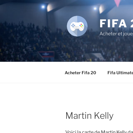
Aller
au
contenu
FIFA 
principal
Acheter et joue
Acheter Fifa 20
Fifa Ultimat
Martin Kelly
Voici la carte de Martin Kelly 