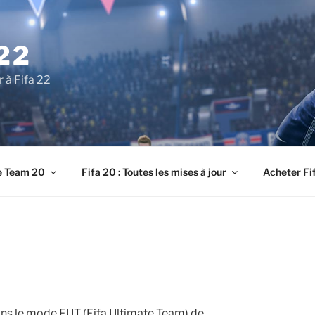
22
r à Fifa 22
e Team 20
Fifa 20 : Toutes les mises à jour
Acheter Fi
dans le mode FUT (Fifa Ultimate Team) de