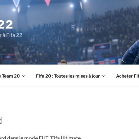
22
r à Fifa 22
e Team 20
Fifa 20 : Toutes les mises à jour
Acheter Fi
d
ord dans le mode FUT (Fifa Ultimate