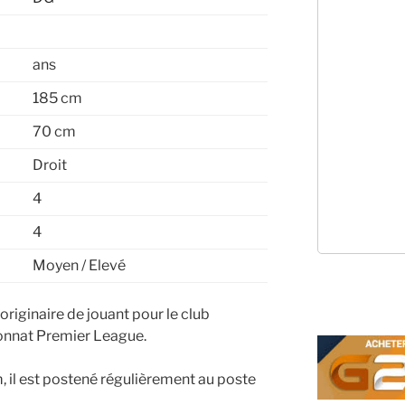
ans
185 cm
70 cm
Droit
4
4
Moyen / Elevé
riginaire de jouant pour le club
nnat Premier League.
 il est postené régulièrement au poste