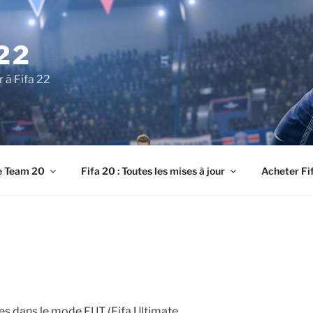
22
r à Fifa 22
e Team 20
Fifa 20 : Toutes les mises à jour
Acheter Fi
es dans le mode FUT (Fifa Ultimate