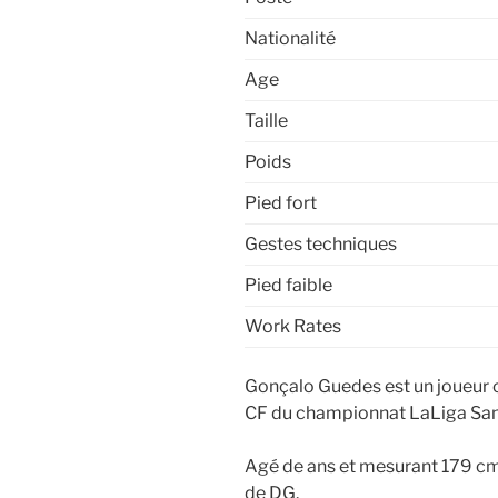
Nationalité
Age
Taille
Poids
Pied fort
Gestes techniques
Pied faible
Work Rates
Gonçalo Guedes est un joueur or
CF du championnat LaLiga San
Agé de ans et mesurant 179 cm,
de DG.