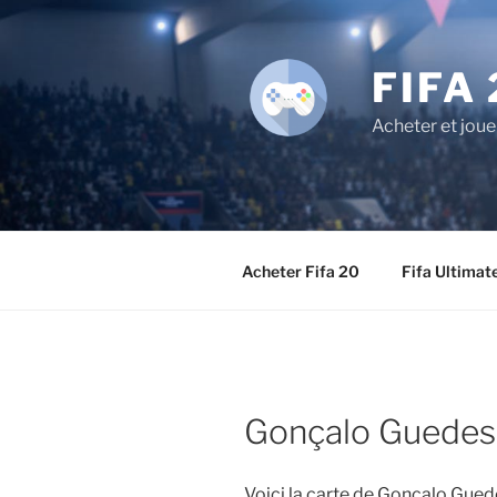
Aller
au
contenu
FIFA 
principal
Acheter et joue
Acheter Fifa 20
Fifa Ultimat
Gonçalo Guedes
Voici la carte de Gonçalo Gued