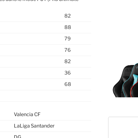
82
88
79
76
82
36
68
Valencia CF
LaLiga Santander
DG