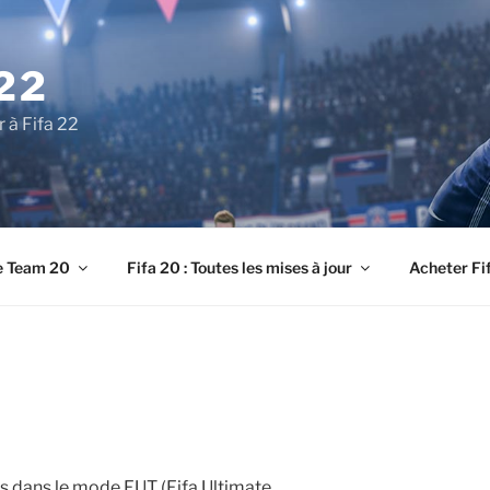
22
r à Fifa 22
e Team 20
Fifa 20 : Toutes les mises à jour
Acheter Fi
s dans le mode FUT (Fifa Ultimate