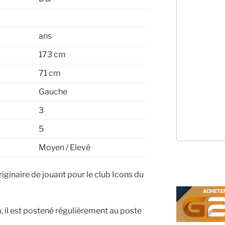
ans
173 cm
71 cm
Gauche
3
5
Moyen / Elevé
ginaire de jouant pour le club Icons du
 il est postené régulièrement au poste