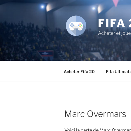
Aller
au
contenu
FIFA 
principal
Acheter et joue
Acheter Fifa 20
Fifa Ultimat
Marc Overmars
Voici la carte de Marc Overmar