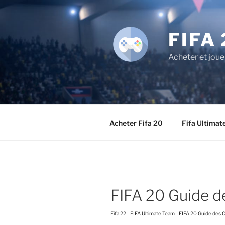
Aller
au
contenu
FIFA 
principal
Acheter et joue
Acheter Fifa 20
Fifa Ultimat
FIFA 20 Guide d
Fifa 22
-
FIFA Ultimate Team
-
FIFA 20 Guide des 