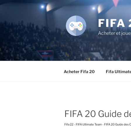
Aller
au
contenu
FIFA 
principal
Acheter et joue
Acheter Fifa 20
Fifa Ultimat
FIFA 20 Guide d
Fifa 22
-
FIFA Ultimate Team
-
FIFA 20 Guide des 