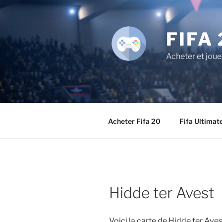
Aller
au
contenu
FIFA 
principal
Acheter et joue
Acheter Fifa 20
Fifa Ultimat
Hidde ter Avest
Voici la carte de Hidde ter Av