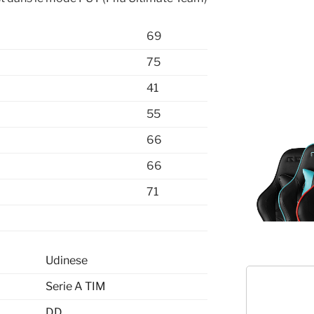
69
75
41
55
66
66
71
Udinese
Serie A TIM
DD