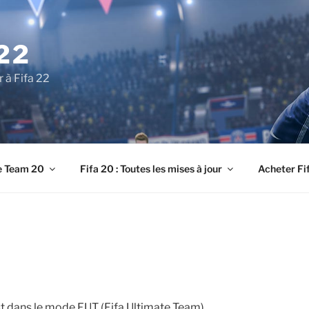
22
r à Fifa 22
e Team 20
Fifa 20 : Toutes les mises à jour
Acheter Fi
est dans le mode FUT (Fifa Ultimate Team)