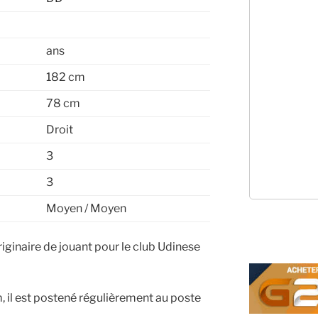
ans
182 cm
78 cm
Droit
3
3
Moyen / Moyen
riginaire de jouant pour le club Udinese
 il est postené régulièrement au poste