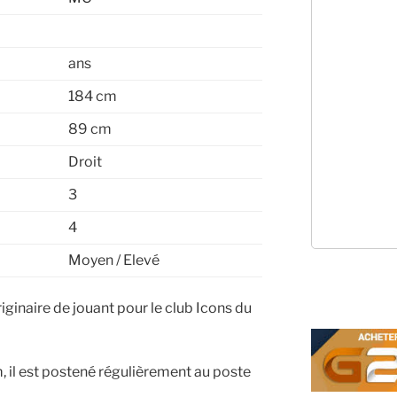
ans
184 cm
89 cm
Droit
3
4
Moyen / Elevé
ginaire de jouant pour le club Icons du
 il est postené régulièrement au poste