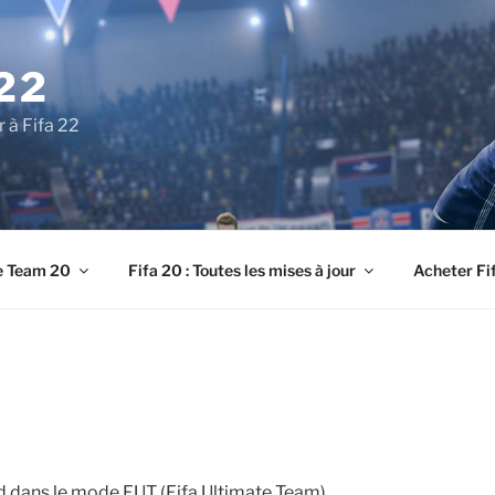
22
r à Fifa 22
e Team 20
Fifa 20 : Toutes les mises à jour
Acheter Fi
d dans le mode FUT (Fifa Ultimate Team)