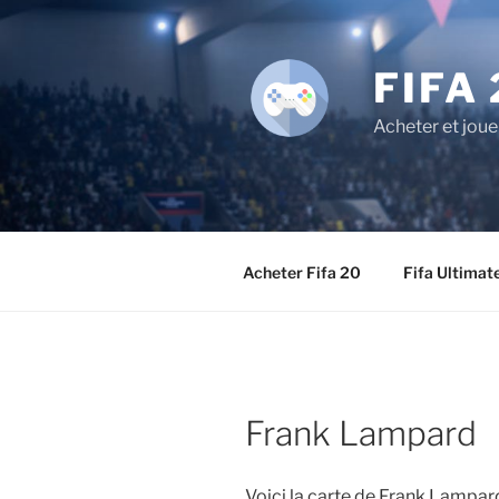
Aller
au
contenu
FIFA 
principal
Acheter et joue
Acheter Fifa 20
Fifa Ultimat
Frank Lampard
Voici la carte de Frank Lampar