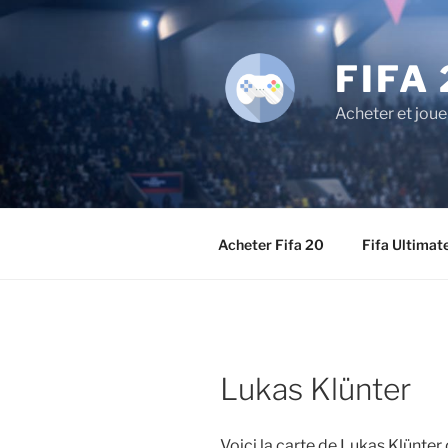
Aller
au
contenu
FIFA 
principal
Acheter et joue
Acheter Fifa 20
Fifa Ultimat
Lukas Klünter
Voici la carte de Lukas Klünte