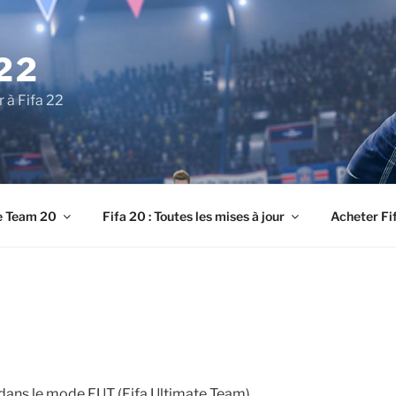
22
r à Fifa 22
e Team 20
Fifa 20 : Toutes les mises à jour
Acheter Fi
r dans le mode FUT (Fifa Ultimate Team)