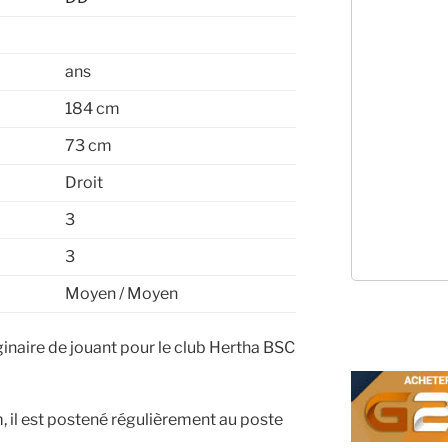
ans
184 cm
73 cm
Droit
3
3
Moyen / Moyen
ginaire de jouant pour le club Hertha BSC
 il est postené régulièrement au poste