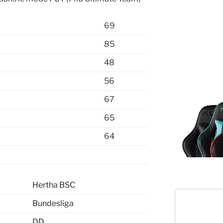
69
85
48
56
67
65
64
Hertha BSC
Bundesliga
DD