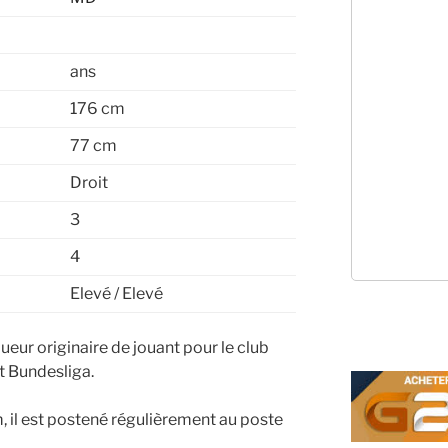
ans
176 cm
77 cm
Droit
3
4
Elevé / Elevé
eur originaire de jouant pour le club
 Bundesliga.
 il est postené régulièrement au poste