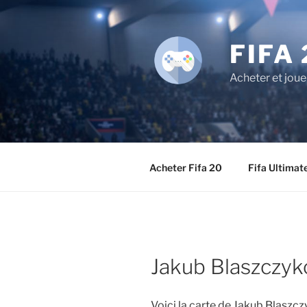
Aller
au
contenu
FIFA 
principal
Acheter et joue
Acheter Fifa 20
Fifa Ultimat
Jakub Blaszczyk
Voici la carte de Jakub Blaszc