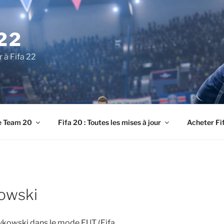
22
r à Fifa 22
e Team 20
Fifa 20 : Toutes les mises à jour
Acheter Fi
owski
zykowski dans le mode FUT (Fifa