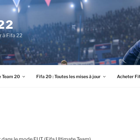
22
r à Fifa 22
e Team 20
Fifa 20 : Toutes les mises à jour
Acheter Fi
r dans le mode FUT (Fifa Ultimate Team)