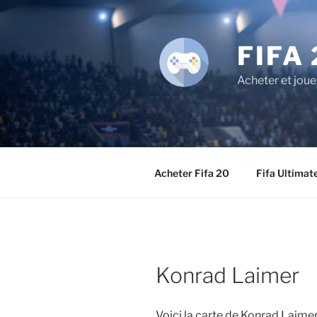
Aller
au
contenu
FIFA 
principal
Acheter et joue
Acheter Fifa 20
Fifa Ultimat
Konrad Laimer
Voici la carte de Konrad Laime