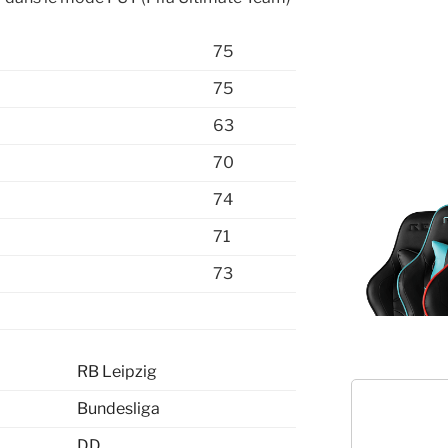
75
75
63
70
74
71
73
RB Leipzig
Bundesliga
DD