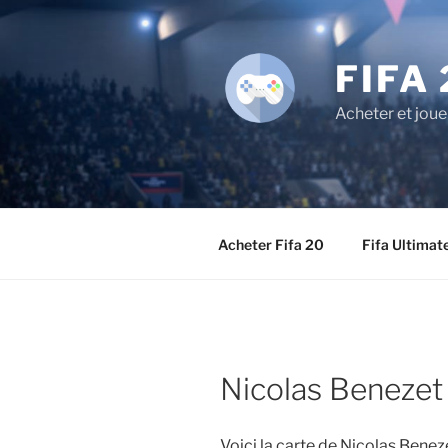
Aller
au
contenu
FIFA 
principal
Acheter et joue
Acheter Fifa 20
Fifa Ultimat
Nicolas Benezet
Voici la carte de Nicolas Bene