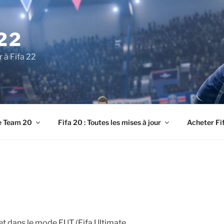
22
r à Fifa 22
e Team 20
Fifa 20 : Toutes les mises à jour
Acheter Fi
zet dans le mode FUT (Fifa Ultimate