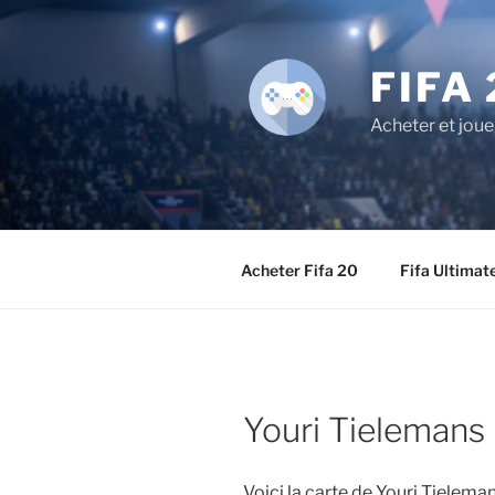
Aller
au
contenu
FIFA 
principal
Acheter et joue
Acheter Fifa 20
Fifa Ultimat
Youri Tielemans
Voici la carte de Youri Tielema