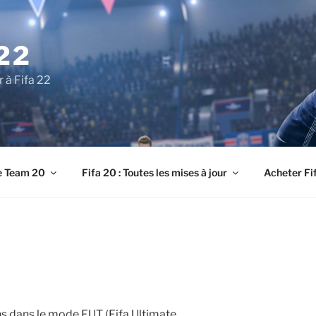
22
r à Fifa 22
e Team 20
Fifa 20 : Toutes les mises à jour
Acheter Fi
ns dans le mode FUT (Fifa Ultimate