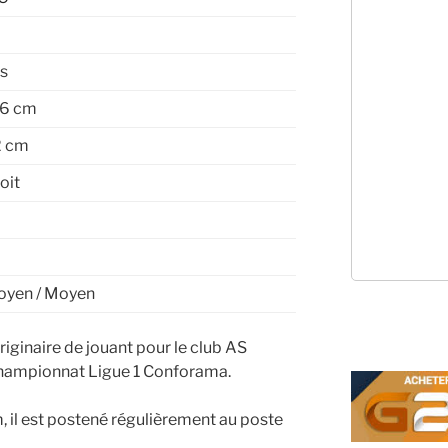
s
76 cm
2 cm
oit
yen / Moyen
riginaire de jouant pour le club AS
hampionnat Ligue 1 Conforama.
 il est postené régulièrement au poste