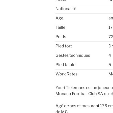
Nationalité
Age
an
Taille
1
Poids
7
Pied fort
Dr
Gestes techniques
4
Pied faible
5
Work Rates
Mo
Youri Tielemans est un joueur o
Monaco Football Club SA du c
Agé de ans et mesurant 176 cm,
de MC.