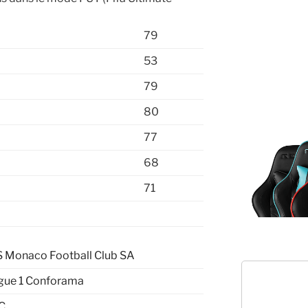
79
53
79
80
77
68
71
 Monaco Football Club SA
gue 1 Conforama
C