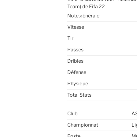
Team) de Fifa 22
Note générale
Vitesse
Tir
Passes
Dribles
Défense
Physique
Total Stats
Club
AS
Championnat
Li
Poste
M