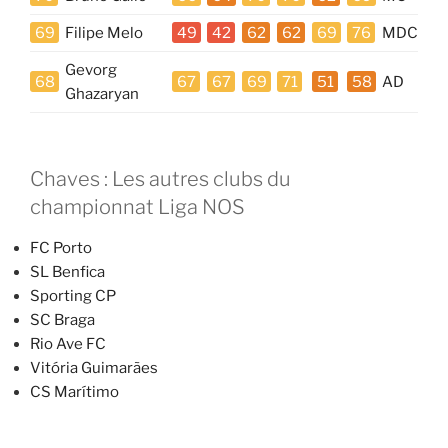
69
Filipe Melo
49
42
62
62
69
76
MDC
Gevorg
68
67
67
69
71
51
58
AD
Ghazaryan
Chaves : Les autres clubs du
championnat Liga NOS
FC Porto
SL Benfica
Sporting CP
SC Braga
Rio Ave FC
Vitória Guimarães
CS Marítimo