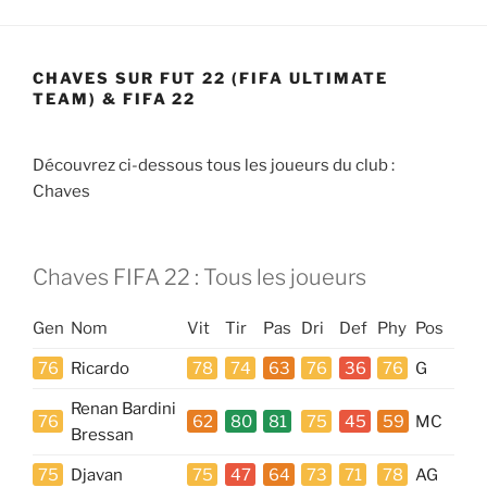
CHAVES SUR FUT 22 (FIFA ULTIMATE
TEAM) & FIFA 22
Découvrez ci-dessous tous les joueurs du club :
Chaves
Chaves FIFA 22 : Tous les joueurs
Gen
Nom
Vit
Tir
Pas
Dri
Def
Phy
Pos
76
Ricardo
78
74
63
76
36
76
G
Renan Bardini
76
62
80
81
75
45
59
MC
Bressan
75
Djavan
75
47
64
73
71
78
AG