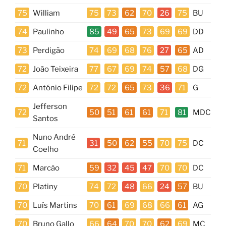
75
William
75
73
62
70
26
75
BU
74
Paulinho
85
49
65
73
69
69
DD
73
Perdigão
74
69
68
76
27
65
AD
72
João Teixeira
77
67
69
74
57
68
DG
72
António Filipe
72
72
65
73
36
71
G
Jefferson
72
50
51
61
61
71
81
MDC
Santos
Nuno André
71
31
50
62
55
70
75
DC
Coelho
71
Marcão
59
32
45
47
70
70
DC
70
Platiny
74
72
48
66
24
57
BU
70
Luís Martins
70
61
69
68
66
61
AG
70
Bruno Gallo
66
64
70
70
62
69
MC