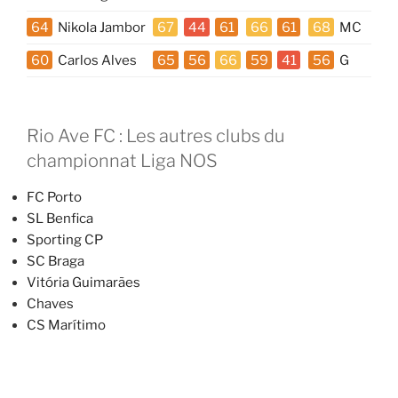
64
Nikola Jambor
67
44
61
66
61
68
MC
60
Carlos Alves
65
56
66
59
41
56
G
Rio Ave FC : Les autres clubs du
championnat Liga NOS
FC Porto
SL Benfica
Sporting CP
SC Braga
Vitória Guimarães
Chaves
CS Marítimo