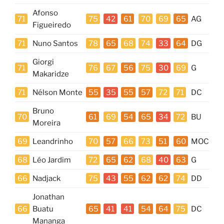
Afonso
71
75
42
61
70
69
65
AG
Figueiredo
71
Nuno Santos
78
65
68
74
33
64
DG
Giorgi
71
76
67
56
75
30
69
G
Makaridze
71
Nélson Monte
55
35
55
57
72
71
DC
Bruno
70
61
69
54
65
34
72
BU
Moreira
69
Leandrinho
70
57
66
73
51
60
MOC
68
Léo Jardim
72
65
62
68
40
63
G
66
Nadjack
75
43
55
62
62
74
DD
Jonathan
66
Buatu
65
41
41
54
64
75
DC
Mananga