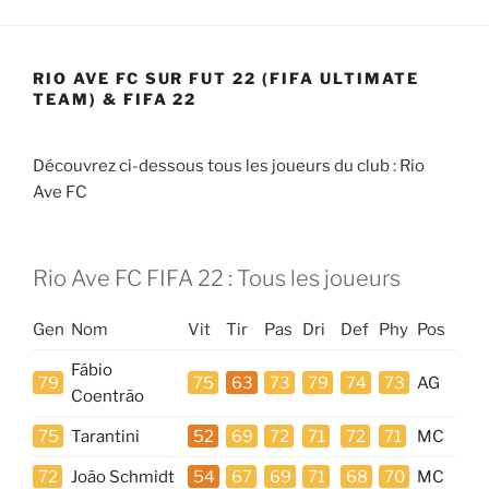
RIO AVE FC SUR FUT 22 (FIFA ULTIMATE
TEAM) & FIFA 22
Découvrez ci-dessous tous les joueurs du club : Rio
Ave FC
Rio Ave FC FIFA 22 : Tous les joueurs
Gen
Nom
Vit
Tir
Pas
Dri
Def
Phy
Pos
Fábio
79
75
63
73
79
74
73
AG
Coentrão
75
Tarantini
52
69
72
71
72
71
MC
72
João Schmidt
54
67
69
71
68
70
MC