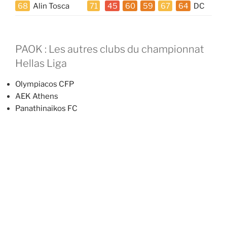
68
Alin Tosca
71
45
60
59
67
64
DC
PAOK : Les autres clubs du championnat
Hellas Liga
Olympiacos CFP
AEK Athens
Panathinaikos FC