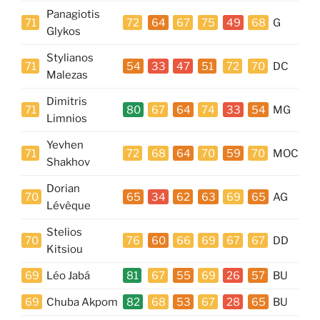
Panagiotis
71
72
64
67
75
49
68
G
Glykos
Stylianos
71
54
33
47
51
72
70
DC
Malezas
Dimitris
71
80
67
64
74
33
54
MG
Limnios
Yevhen
71
72
68
64
70
59
70
MOC
Shakhov
Dorian
70
65
34
62
63
69
65
AG
Lévêque
Stelios
70
76
60
66
69
67
67
DD
Kitsiou
69
Léo Jabá
81
67
55
69
26
57
BU
69
Chuba Akpom
82
68
53
67
28
65
BU