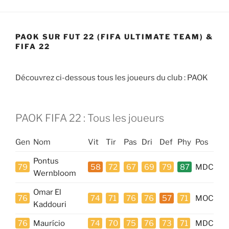
PAOK SUR FUT 22 (FIFA ULTIMATE TEAM) &
FIFA 22
Découvrez ci-dessous tous les joueurs du club : PAOK
PAOK FIFA 22 : Tous les joueurs
Gen
Nom
Vit
Tir
Pas
Dri
Def
Phy
Pos
Pontus
79
58
72
67
69
79
87
MDC
Wernbloom
Omar El
76
74
71
76
76
57
71
MOC
Kaddouri
76
Maurício
74
70
75
76
73
71
MDC