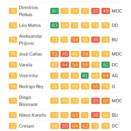
Dimitrios
76
80
70
74
77
37
49
MOC
Pelkas
76
Léo Matos
83
69
71
75
71
75
DD
Aleksandar
75
73
71
54
69
35
78
BU
Prijovic
75
José Cañas
53
45
66
58
72
74
MDC
75
Varela
67
44
54
59
74
82
DC
75
Vieirinha
77
73
75
81
69
64
AG
74
Rodrigo Rey
76
70
69
78
55
75
G
Diego
74
73
69
72
77
33
62
MOC
Biseswar
72
Nikos Karelis
74
72
63
71
36
69
BU
72
Crespo
68
39
64
62
71
75
DC