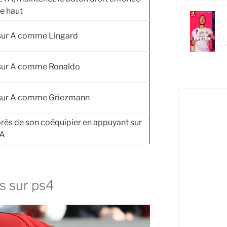
le haut
sur A comme Lingard
sur A comme Ronaldo
sur A comme Griezmann
rès de son coéquipier en appuyant sur
 A
s sur ps4