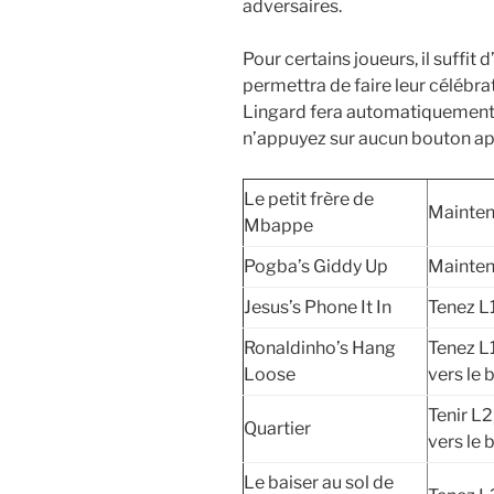
adversaires.
Pour certains joueurs, il suffit 
permettra de faire leur célébrat
Lingard fera automatiquement
n’appuyez sur aucun bouton apr
Le petit frère de
Mainten
Mbappe
Pogba’s Giddy Up
Mainten
Jesus’s Phone It In
Tenez L1
Ronaldinho’s Hang
Tenez L1
Loose
vers le 
Tenir L2
Quartier
vers le 
Le baiser au sol de