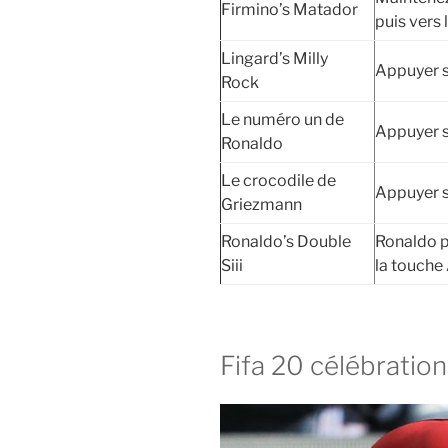
Firmino’s Matador
puis vers 
Lingard’s Milly
Appuyer 
Rock
Le numéro un de
Appuyer 
Ronaldo
Le crocodile de
Appuyer 
Griezmann
Ronaldo’s Double
Ronaldo p
Siii
la touche
Fifa 20 célébration