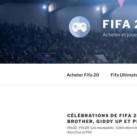
Aller
au
contenu
FIFA 
principal
Acheter et joue
Acheter Fifa 20
Fifa Ultimat
CÉLÉBRATIONS DE FIFA 2
BROTHER, GIDDY UP ET P
Fifa 22
-
Fifa 20 : Les nouveautés
-
Célébrations de
Xbox One et PS4