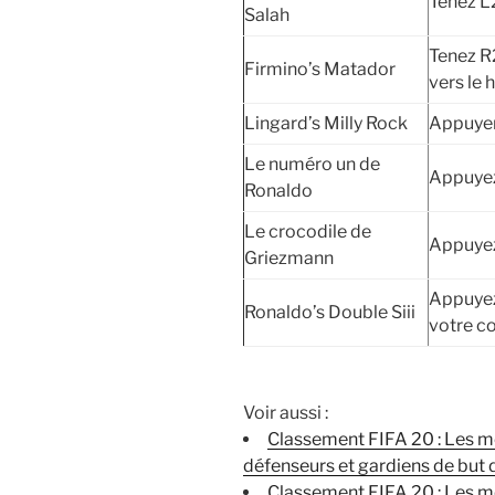
Tenez L2
Salah
Tenez R2
Firmino’s Matador
vers le 
Lingard’s Milly Rock
Appuyer
Le numéro un de
Appuye
Ronaldo
Le crocodile de
Appuye
Griezmann
Appuyez
Ronaldo’s Double Siii
votre c
Voir aussi :
Classement FIFA 20 : Les mei
défenseurs et gardiens de but d
Classement FIFA 20 : Les mei