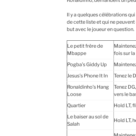
Ronaldinho, demandent un peu p
Il y a quelques célébrations qu
de cette liste et qui ne peuven
but avec le joueur en question.
Le petit frère de
Maintenez
Mbappe
fois sur l
Pogba’s Giddy Up
Maintenez
Jesus’s Phone It In
Tenez le D
Ronaldinho’s Hang
Tenez DG, 
Loose
vers le ba
Quartier
Hold LT, f
Le baiser au sol de
Hold LT, h
Salah
Maintenez