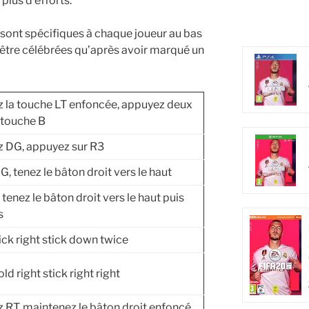
lus d’efforts.
i sont spécifiques à chaque joueur au bas
t être célébrées qu’après avoir marqué un
 la touche LT enfoncée, appuyez deux
a touche B
 DG, appuyez sur R3
G, tenez le bâton droit vers le haut
tenez le bâton droit vers le haut puis
s
lick right stick down twice
old right stick right right
 RT, maintenez le bâton droit enfoncé