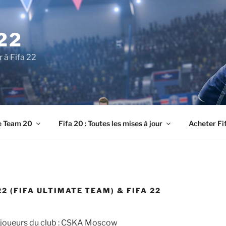
22
r à Fifa 22
e Team 20
Fifa 20 : Toutes les mises à jour
Acheter Fi
 (FIFA ULTIMATE TEAM) & FIFA 22
 joueurs du club : CSKA Moscow