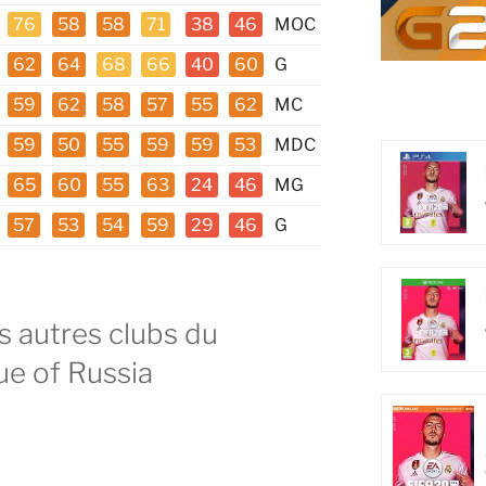
76
58
58
71
38
46
MOC
62
64
68
66
40
60
G
59
62
58
57
55
62
MC
59
50
55
59
59
53
MDC
65
60
55
63
24
46
MG
57
53
54
59
29
46
G
 autres clubs du
e of Russia