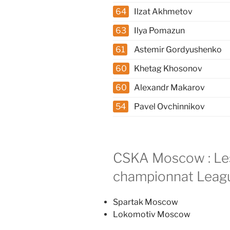
64
Ilzat Akhmetov
63
Ilya Pomazun
61
Astemir Gordyushenko
60
Khetag Khosonov
60
Alexandr Makarov
54
Pavel Ovchinnikov
CSKA Moscow : Les
championnat Leagu
Spartak Moscow
Lokomotiv Moscow