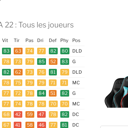
22 : Tous les joueurs
Vit
Tir
Pas
Dri
Def
Phy
Pos
83
63
74
77
82
80
DLD
78
73
79
85
52
83
G
82
62
73
76
81
79
DLD
78
75
79
79
71
71
MC
77
72
78
84
51
82
G
77
74
78
78
70
70
MC
68
42
59
47
78
82
DC
67
41
58
46
77
81
DC