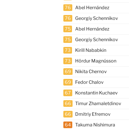
76
Abel Hernández
76
Georgiy Schennikov
75
Abel Hernández
75
Georgiy Schennikov
73
Kirill Nababkin
73
Hördur Magnússon
69
Nikita Chernov
69
Fedor Chalov
67
Konstantin Kuchaev
66
Timur Zhamaletdinov
66
Dmitriy Efremov
64
Takuma Nishimura