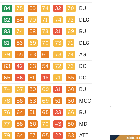
84
75
59
74
32
70
BU
82
54
70
71
74
72
DLG
83
74
58
73
31
69
BU
81
53
69
70
73
71
DLG
79
55
63
61
73
74
AG
63
42
63
54
72
73
DC
65
36
51
46
71
65
DC
74
67
50
69
31
60
BU
78
58
63
69
51
60
MOC
76
64
51
65
33
66
BU
77
58
60
70
43
50
MD
79
64
57
65
22
63
ATT