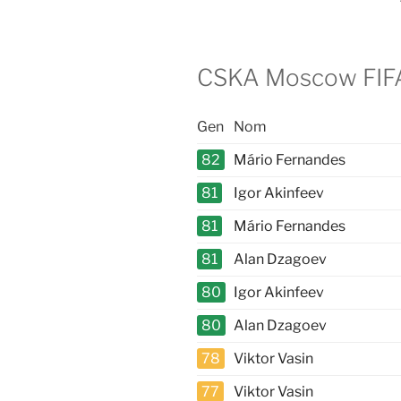
CSKA Moscow FIFA 
Gen
Nom
82
Mário Fernandes
81
Igor Akinfeev
81
Mário Fernandes
81
Alan Dzagoev
80
Igor Akinfeev
80
Alan Dzagoev
78
Viktor Vasin
77
Viktor Vasin