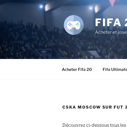
Aller
au
contenu
FIFA 
principal
Acheter et joue
Acheter Fifa 20
Fifa Ultimat
CSKA MOSCOW SUR FUT 22
Découvrez ci-dessous tous les