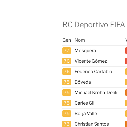
RC Deportivo FIFA 
Gen
Nom
77
Mosquera
76
Vicente Gómez
76
Federico Cartabia
75
Bóveda
75
Michael Krohn-Dehli
75
Carles Gil
75
Borja Valle
73
Christian Santos