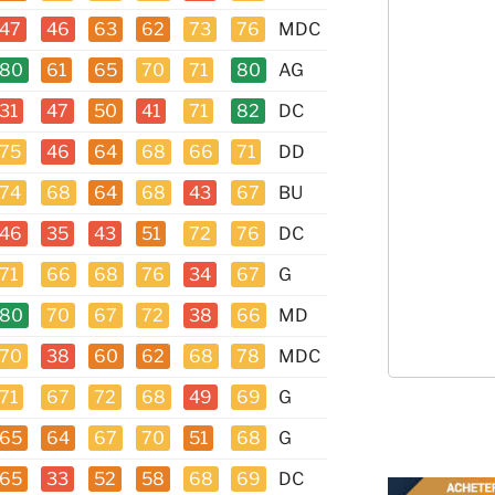
47
46
63
62
73
76
MDC
80
61
65
70
71
80
AG
31
47
50
41
71
82
DC
75
46
64
68
66
71
DD
74
68
64
68
43
67
BU
46
35
43
51
72
76
DC
71
66
68
76
34
67
G
80
70
67
72
38
66
MD
70
38
60
62
68
78
MDC
71
67
72
68
49
69
G
65
64
67
70
51
68
G
65
33
52
58
68
69
DC