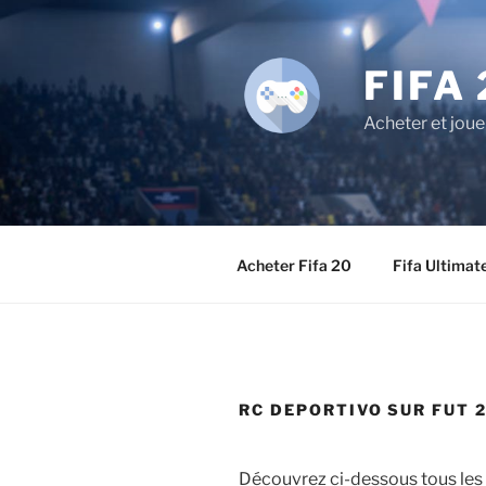
Aller
au
contenu
FIFA 
principal
Acheter et joue
Acheter Fifa 20
Fifa Ultimat
RC DEPORTIVO SUR FUT 2
Découvrez ci-dessous tous les 