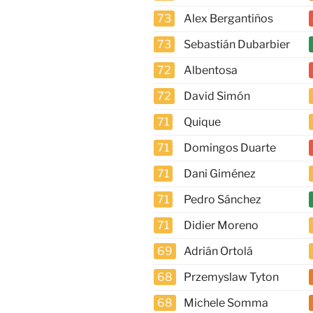
73
Alex Bergantiños
73
Sebastián Dubarbier
72
Albentosa
72
David Simón
71
Quique
71
Domingos Duarte
71
Dani Giménez
71
Pedro Sánchez
71
Didier Moreno
69
Adrián Ortolá
68
Przemyslaw Tyton
68
Michele Somma