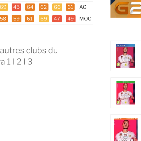
69
45
64
62
66
61
AG
58
59
61
69
47
49
MOC
 autres clubs du
1 I 2 I 3