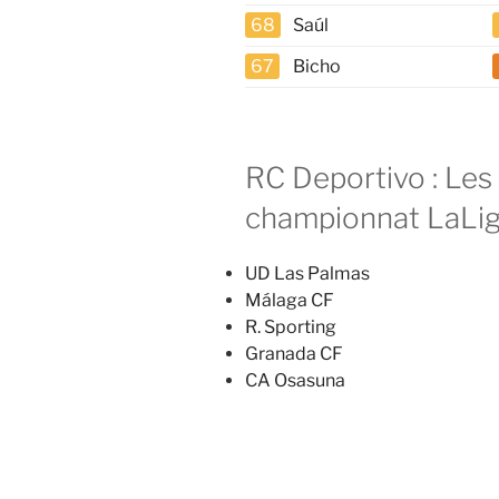
68
Saúl
67
Bicho
RC Deportivo : Les
championnat LaLiga 
UD Las Palmas
Málaga CF
R. Sporting
Granada CF
CA Osasuna