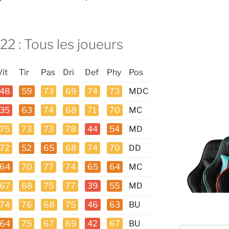
22 : Tous les joueurs
Vit
Tir
Pas
Dri
Def
Phy
Pos
48
59
73
69
74
73
MDC
35
63
74
68
71
70
MC
75
73
73
78
44
54
MD
72
52
65
68
74
70
DD
64
70
77
74
65
64
MC
67
68
75
77
39
55
MD
74
76
68
75
46
63
BU
64
75
67
69
42
67
BU