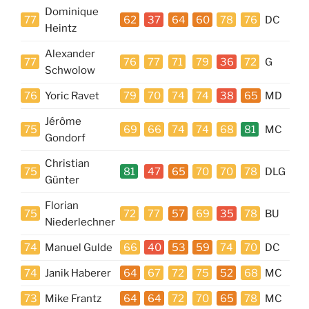
Dominique
77
62
37
64
60
78
76
DC
Heintz
Alexander
77
76
77
71
79
36
72
G
Schwolow
76
Yoric Ravet
79
70
74
74
38
65
MD
Jérôme
75
69
66
74
74
68
81
MC
Gondorf
Christian
75
81
47
65
70
70
78
DLG
Günter
Florian
75
72
77
57
69
35
78
BU
Niederlechner
74
Manuel Gulde
66
40
53
59
74
70
DC
74
Janik Haberer
64
67
72
75
52
68
MC
73
Mike Frantz
64
64
72
70
65
78
MC