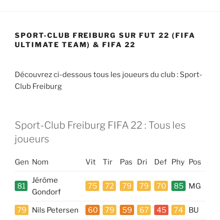
SPORT-CLUB FREIBURG SUR FUT 22 (FIFA
ULTIMATE TEAM) & FIFA 22
Découvrez ci-dessous tous les joueurs du club : Sport-
Club Freiburg
Sport-Club Freiburg FIFA 22 : Tous les
joueurs
Gen
Nom
Vit
Tir
Pas
Dri
Def
Phy
Pos
Jérôme
81
75
72
79
79
70
85
MG
Gondorf
79
Nils Petersen
60
79
59
67
45
74
BU