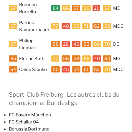
Brandon
67
84
66
57
69
21
67
MD
Borrello
Patrick
67
77
48
66
71
62
69
MDC
Kammerbauer
Philipp
67
58
28
46
53
66
70
DC
Lienhart
65
Florian Kath
77
56
58
68
40
60
MG
64
Caleb Stanko
50
45
54
61
62
70
MDC
Sport-Club Freiburg : Les autres clubs du
championnat Bundesliga
FC Bayern München
FC Schalke 04
Borussia Dortmund