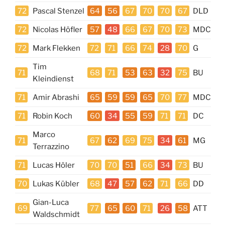
72
Pascal Stenzel
64
56
67
70
70
67
DLD
72
Nicolas Höfler
57
48
66
67
70
73
MDC
72
Mark Flekken
72
71
66
74
28
70
G
Tim
71
68
71
53
63
32
75
BU
Kleindienst
71
Amir Abrashi
65
59
59
65
70
77
MDC
71
Robin Koch
60
34
55
59
71
71
DC
Marco
71
67
62
69
75
34
61
MG
Terrazzino
71
Lucas Höler
70
70
51
66
34
73
BU
70
Lukas Kübler
68
47
57
62
71
66
DD
Gian-Luca
69
77
65
60
71
26
58
ATT
Waldschmidt