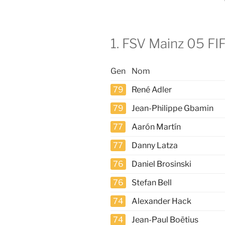
1. FSV Mainz 05 FIF
Gen
Nom
79
René Adler
79
Jean-Philippe Gbamin
77
Aarón Martín
77
Danny Latza
76
Daniel Brosinski
76
Stefan Bell
74
Alexander Hack
74
Jean-Paul Boëtius