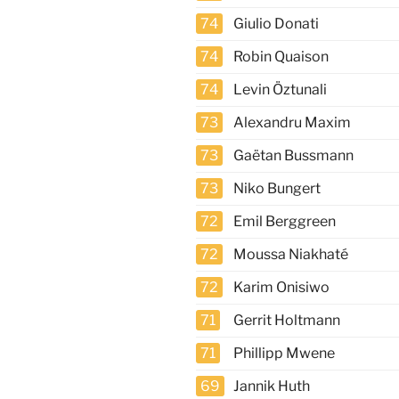
74
Giulio Donati
74
Robin Quaison
74
Levin Öztunali
73
Alexandru Maxim
73
Gaëtan Bussmann
73
Niko Bungert
72
Emil Berggreen
72
Moussa Niakhaté
72
Karim Onisiwo
71
Gerrit Holtmann
71
Phillipp Mwene
69
Jannik Huth