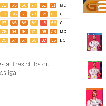
72
65
66
77
55
51
MC
67
66
61
73
65
66
G
67
65
65
69
43
66
G
78
54
60
71
58
58
MC
79
57
57
68
37
55
DG
es autres clubs du
esliga