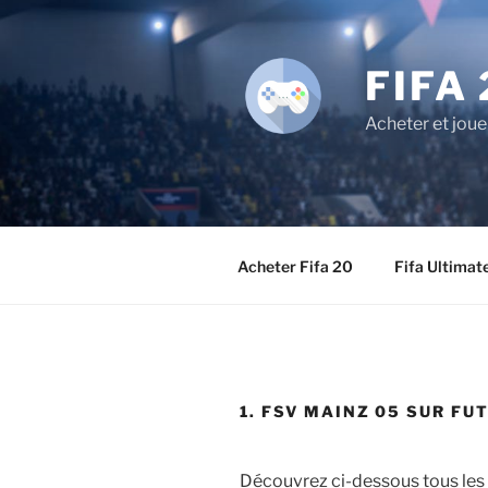
Aller
au
contenu
FIFA 
principal
Acheter et joue
Acheter Fifa 20
Fifa Ultimat
1. FSV MAINZ 05 SUR FUT
Découvrez ci-dessous tous les 