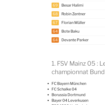
69
Besar Halimi
68
Robin Zentner
67
Florian Müller
64
Bote Baku
64
Devante Parker
1. FSV Mainz 05 : L
championnat Bund
FC Bayern München
FC Schalke 04
Borussia Dortmund
Bayer 04 Leverkusen