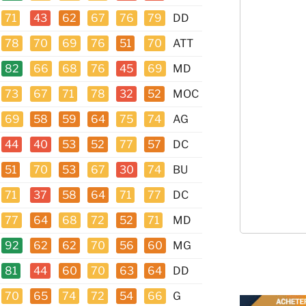
71
43
62
67
76
79
DD
78
70
69
76
51
70
ATT
82
66
68
76
45
69
MD
73
67
71
78
32
52
MOC
69
58
59
64
75
74
AG
44
40
53
52
77
57
DC
51
70
53
67
30
74
BU
71
37
58
64
71
77
DC
77
64
68
72
52
71
MD
92
62
62
70
56
60
MG
81
44
60
70
63
64
DD
70
65
74
72
54
66
G