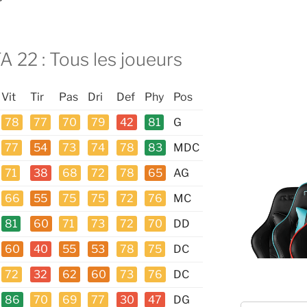
A 22 : Tous les joueurs
Vit
Tir
Pas
Dri
Def
Phy
Pos
78
77
70
79
42
81
G
77
54
73
74
78
83
MDC
71
38
68
72
78
65
AG
66
55
75
75
72
76
MC
81
60
71
73
72
70
DD
60
40
55
53
78
75
DC
72
32
62
60
73
76
DC
86
70
69
77
30
47
DG