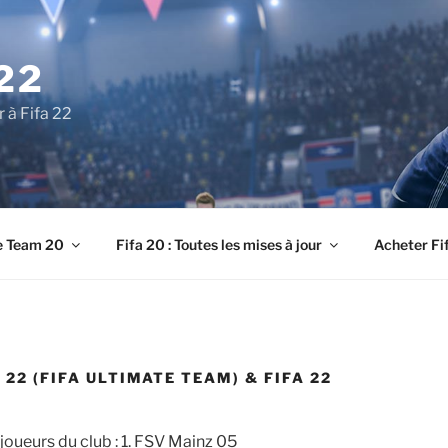
22
r à Fifa 22
e Team 20
Fifa 20 : Toutes les mises à jour
Acheter Fi
 22 (FIFA ULTIMATE TEAM) & FIFA 22
joueurs du club : 1. FSV Mainz 05