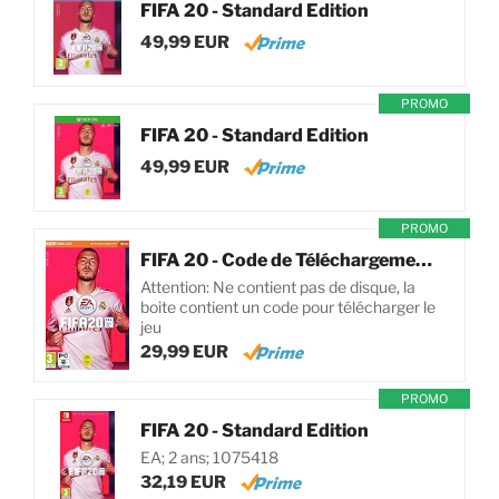
FIFA 20 - Standard Edition
49,99 EUR
PROMO
FIFA 20 - Standard Edition
49,99 EUR
PROMO
FIFA 20 - Code de Téléchargement pour PC
Attention: Ne contient pas de disque, la
boite contient un code pour télécharger le
jeu
29,99 EUR
PROMO
FIFA 20 - Standard Edition
EA; 2 ans; 1075418
32,19 EUR