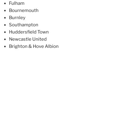
Fulham
Bournemouth
Burnley
Southampton
Huddersfield Town
Newcastle United
Brighton & Hove Albion