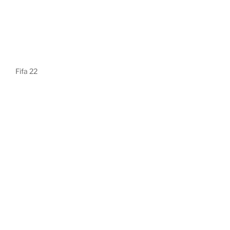
Fifa 22