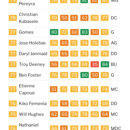
79
76
71
79
81
61
67
MG
Pereyra
Christian
78
70
50
51
62
78
77
DC
Kabasele
77
Gomes
80
72
60
83
50
77
G
77
Jose Holebas
76
65
71
74
75
78
AG
77
Daryl Janmaat
69
65
72
76
74
76
DD
77
Troy Deeney
56
78
66
69
35
84
BU
77
Ben Foster
76
78
73
80
50
76
G
Etienne
77
51
71
72
72
72
74
MC
Capoue
76
Kiko Femenía
78
58
70
79
72
69
DD
76
Will Hughes
62
60
74
78
66
64
MC
Nathaniel
76
66
61
70
74
73
73
MDC