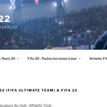
22
r à Fifa 22
e Team 20
Fifa 20 : Toutes les mises à jour
Acheter Fi
22 (FIFA ULTIMATE TEAM) & FIFA 22
oueurs du club : Athletic Club