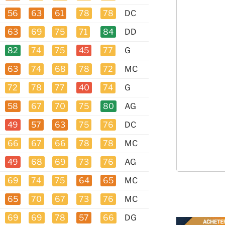
56
63
61
78
78
DC
63
69
75
71
84
DD
82
74
75
45
77
G
63
74
68
78
72
MC
72
78
77
40
74
G
58
67
70
75
80
AG
49
57
63
75
76
DC
66
67
66
78
78
MC
49
68
69
73
76
AG
69
74
75
64
65
MC
65
70
67
73
76
MC
69
69
78
57
66
DG