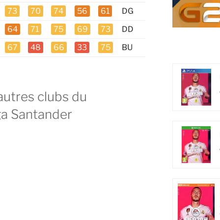
73
70
74
56
61
DG
64
71
75
69
73
DD
67
48
66
33
75
BU
 autres clubs du
a Santander