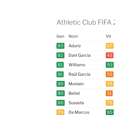
Athletic Club FIFA 
Gen
Nom
Vit
83
Aduriz
67
82
Dani García
43
81
Williams
93
81
Raúl García
53
80
Muniain
79
80
Beñat
51
80
Susaeta
75
79
De Marcos
85