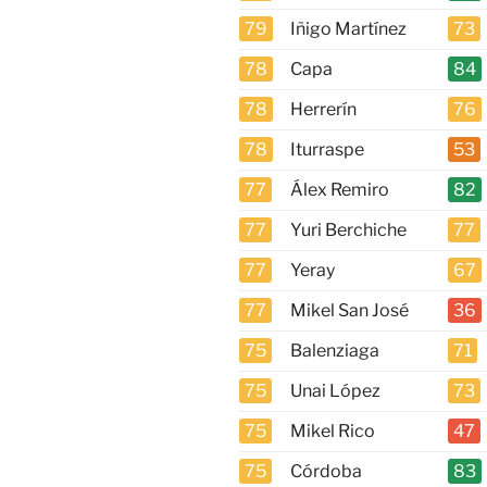
79
Iñigo Martínez
73
78
Capa
84
78
Herrerín
76
78
Iturraspe
53
77
Álex Remiro
82
77
Yuri Berchiche
77
77
Yeray
67
77
Mikel San José
36
75
Balenziaga
71
75
Unai López
73
75
Mikel Rico
47
75
Córdoba
83