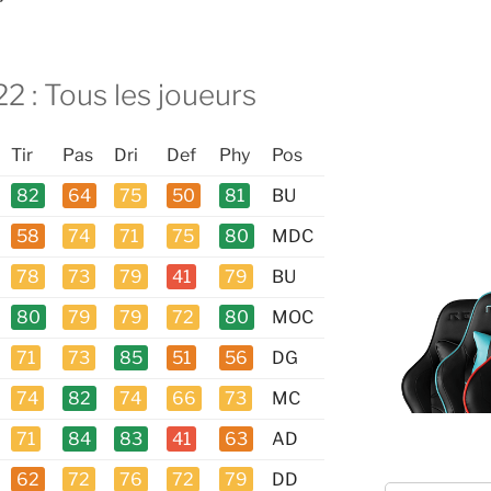
22 : Tous les joueurs
Tir
Pas
Dri
Def
Phy
Pos
82
64
75
50
81
BU
58
74
71
75
80
MDC
78
73
79
41
79
BU
80
79
79
72
80
MOC
71
73
85
51
56
DG
74
82
74
66
73
MC
71
84
83
41
63
AD
62
72
76
72
79
DD