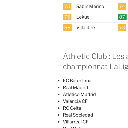
75
Sabin Merino
74
75
Lekue
87
68
Villalibre
73
Athletic Club : Les
championnat LaLig
FC Barcelona
Real Madrid
Atlético Madrid
Valencia CF
RC Celta
Real Sociedad
Villarreal CF