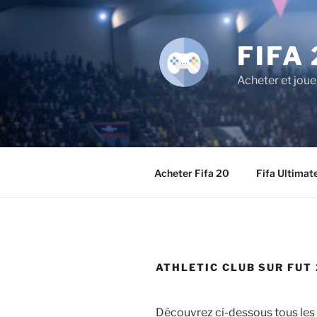
Aller
au
contenu
FIFA 
principal
Acheter et joue
Acheter Fifa 20
Fifa Ultimat
ATHLETIC CLUB SUR FUT 
Découvrez ci-dessous tous les j