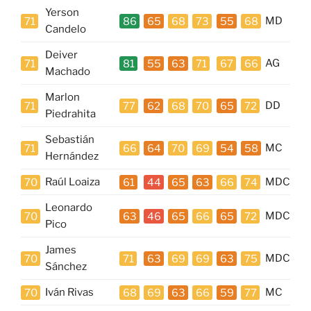
Yerson
71
86
65
68
73
55
68
MD
Candelo
Deiver
71
81
55
63
71
67
66
AG
Machado
Marlon
71
77
62
68
70
65
72
DD
Piedrahita
Sebastián
71
66
64
70
69
54
58
MC
Hernández
70
Raúl Loaiza
61
44
65
63
66
74
MDC
Leonardo
70
63
46
65
66
65
72
MDC
Pico
James
70
71
63
69
69
63
75
MDC
Sánchez
70
Iván Rivas
68
69
63
66
59
77
MC