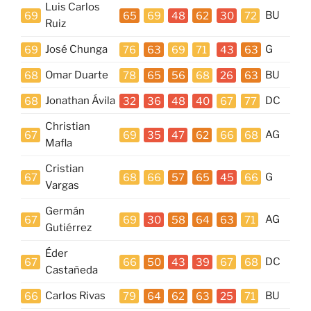
Luis Carlos
69
65
69
48
62
30
72
BU
Ruiz
69
José Chunga
76
63
69
71
43
63
G
68
Omar Duarte
78
65
56
68
26
63
BU
68
Jonathan Ávila
32
36
48
40
67
77
DC
Christian
67
69
35
47
62
66
68
AG
Mafla
Cristian
67
68
66
57
65
45
66
G
Vargas
Germán
67
69
30
58
64
63
71
AG
Gutiérrez
Éder
67
66
50
43
39
67
68
DC
Castañeda
66
Carlos Rivas
79
64
62
63
25
71
BU