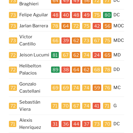
73
64
49
49
56
72
77
DC
Braghieri
73
Felipe Aguilar
48
40
48
49
75
80
DC
73
Jarlan Barrera
78
64
72
75
42
56
MOC
Víctor
73
66
39
62
73
67
75
MDC
Cantillo
72
Jeison Lucumi
81
67
62
74
24
65
MD
Helibelton
72
89
38
64
62
68
78
DD
Palacios
Gonzalo
72
69
69
74
74
59
76
MC
Castellani
Sebastián
72
71
70
67
74
41
71
G
Viera
Alexis
71
31
36
44
37
73
70
DC
Henríquez