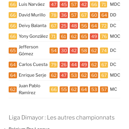
66
Luis Narváez
47
45
57
42
66
71
MDC
66
David Murillo
78
36
57
67
60
64
DD
66
Deivy Balanta
67
25
48
56
64
72
DC
66
Yony González
71
61
62
65
49
76
MOC
Jefferson
65
54
30
42
58
62
74
DC
Gómez
64
Carlos Cuesta
79
26
44
49
62
67
DC
64
Enrique Serje
62
47
53
62
60
67
MDC
Juan Pablo
62
66
55
62
64
53
57
MC
Ramírez
Liga Dimayor : Les autres championnats