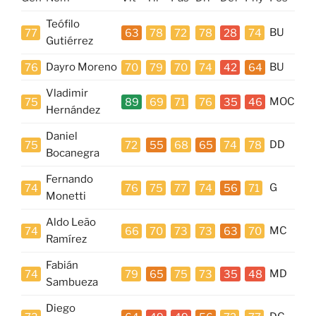
Teófilo
77
63
78
72
78
28
74
BU
Gutiérrez
76
Dayro Moreno
70
79
70
74
42
64
BU
Vladimir
75
89
69
71
76
35
46
MOC
Hernández
Daniel
75
72
55
68
65
74
78
DD
Bocanegra
Fernando
74
76
75
77
74
56
71
G
Monetti
Aldo Leão
74
66
70
73
73
63
70
MC
Ramírez
Fabián
74
79
65
75
73
35
48
MD
Sambueza
Diego